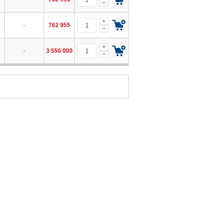
−
+
-
762 955
−
+
-
3 550 000
−