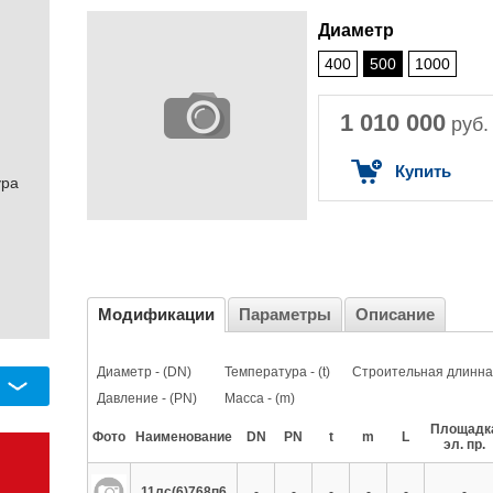
Диаметр
400
500
1000
1 010 000
руб.
Купить
ура
Модификации
Параметры
Описание
Диаметр - (DN)
Температура - (t)
Строительная длинна 
Давление - (PN)
Масса - (m)
Площадк
Фото
Наименование
DN
PN
t
m
L
эл. пр.
11лс(6)768п6
-
-
-
-
-
-