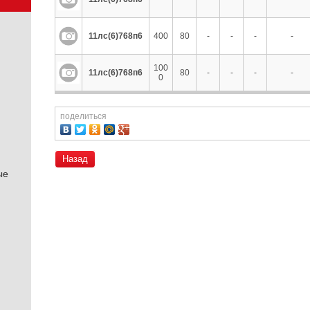
11лс(6)768п6
400
80
-
-
-
-
100
11лс(6)768п6
80
-
-
-
-
0
поделиться
Назад
ые