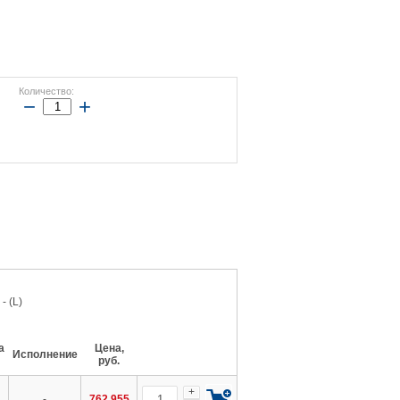
Количество:
−
+
- (L)
а
Цена,
Исполнение
руб.
+
-
762 955