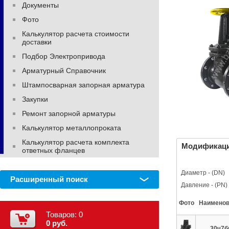
Документы
Фото
Калькулятор расчета стоимости
доставки
Подбор Электропривода
Арматурный Справочник
Штампосварная запорная арматура
Закупки
Ремонт запорной арматуры
Калькулятор металлопроката
Калькулятор расчета комплекта
Модификац
ответных фланцев
Диаметр - (DN)
Расширенный поиск
Давление - (PN)
Фото
Наименов
Товаров:
0
0 руб.
30ч7б