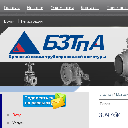
Главная
Новости
О компании
Контакты
Поиск по с
Войти
Регистрация
Главная
/
Магаз
30ч7бк
Вход
Услуги