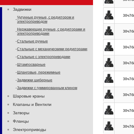
Задвижки
30ч7б
Чугунные ручные, с редуктором и
электроприводом
Нержавеющие ручные, с редукторами и
30ч7б
электроприводами
Стальные ручные
30ч7б
Стальные с механическими редукторами
Стальные с электроприводами
30ч7б
Штампосварные
Шланговые, пережимные
30ч7б
Задвижки шиберные
Задвижки с гуммированным клином
30ч7б
Шаровые краны
Клапаны и Вентили
30ч7б
Затворы
Фланцы
30ч7б
Электроприводы