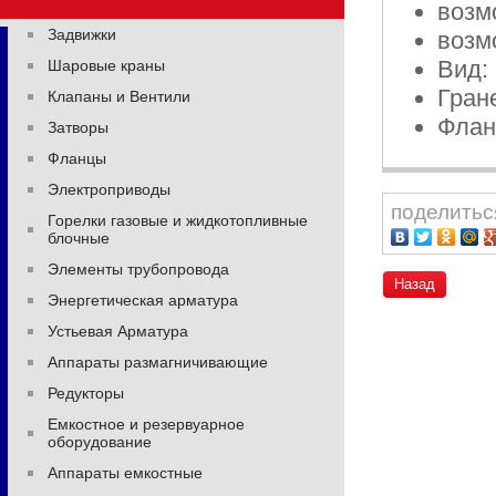
возм
Задвижки
возм
Вид:
Шаровые краны
Гран
Клапаны и Вентили
Флан
Затворы
Фланцы
Электроприводы
поделитьс
Горелки газовые и жидкотопливные
блочные
Элементы трубопровода
Назад
Энергетическая арматура
Устьевая Арматура
Аппараты размагничивающие
Редукторы
Емкостное и резервуарное
оборудование
Аппараты емкостные