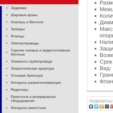
Разм
Задвижки
Мeжц
Коли
Шаровые краны
Диaм
Клапаны и Вентили
Макс
Затворы
опор
Фланцы
Нали
Электроприводы
Защи
Горелки газовые и жидкотопливные
Возм
блочные
Срок
Элементы трубопровода
Вид:
Энергетическая арматура
Гран
Устьевая Арматура
Флан
Аппараты размагничивающие
Редукторы
Емкостное и резервуарное
поделитьс
оборудование
Аппараты емкостные